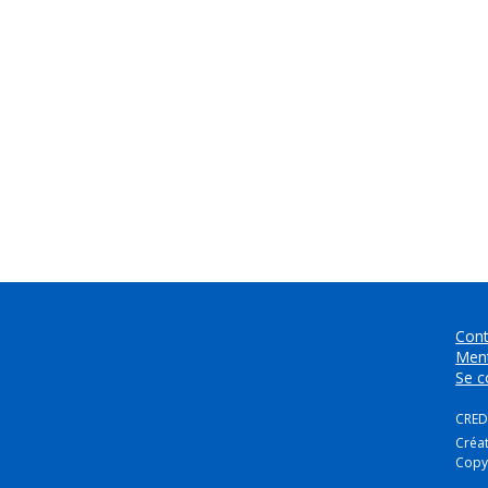
Cont
Ment
Se c
CREDI
Créa
Copy