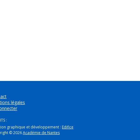
act
ions légales
onnecter
TS :
tion graphique et développement :
Edifice
right © 2026
Académie de Nantes